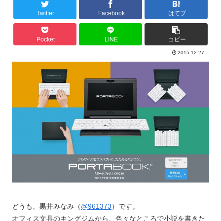
Twitter
Facebook
はてブ
Pocket
LINE
コピー
2015.12.27
どうも、黒井みなみ（
@961373
）です。
オフィス文具のキングジムから、色々なところで小説を書きた