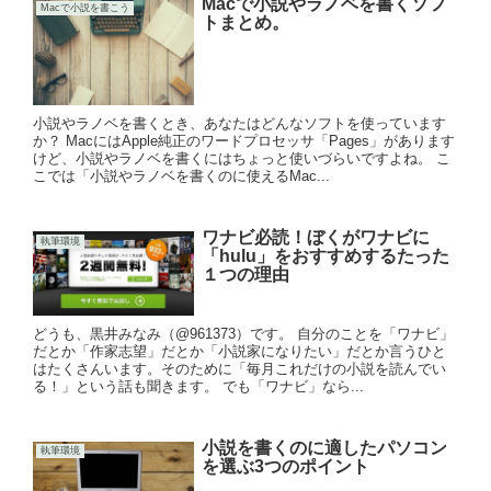
Macで小説やラノベを書くソフ
Macで小説を書こう
トまとめ。
小説やラノベを書くとき、あなたはどんなソフトを使っています
か？ MacにはApple純正のワードプロセッサ「Pages」があります
けど、小説やラノベを書くにはちょっと使いづらいですよね。 こ
こでは「小説やラノベを書くのに使えるMac...
ワナビ必読！ぼくがワナビに
執筆環境
「hulu」をおすすめするたった
１つの理由
どうも、黒井みなみ（@961373）です。 自分のことを「ワナビ」
だとか「作家志望」だとか「小説家になりたい」だとか言うひと
はたくさんいます。そのために「毎月これだけの小説を読んでい
る！」という話も聞きます。 でも「ワナビ」なら...
小説を書くのに適したパソコン
執筆環境
を選ぶ3つのポイント